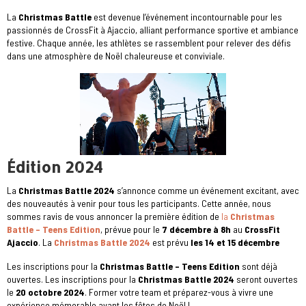
La
Christmas Battle
est devenue l’événement incontournable pour les
passionnés de CrossFit à Ajaccio, alliant performance sportive et ambiance
festive. Chaque année, les athlètes se rassemblent pour relever des défis
dans une atmosphère de Noël chaleureuse et conviviale.
Édition 2024
La
Christmas Battle 2024
s’annonce comme un événement excitant, avec
des nouveautés à venir pour tous les participants. Cette année, nous
sommes ravis de vous annoncer la première édition de
la
Christmas
Battle – Teens Edition
, prévue pour le
7 décembre à 8h
au
CrossFit
Ajaccio
. La
Christmas Battle 2024
est prévu
les 14 et 15 décembre
Les inscriptions pour la
Christmas Battle – Teens Edition
sont déjà
ouvertes. Les inscriptions pour la
Christmas Battle 2024
seront ouvertes
le
20 octobre 2024
. Former votre team et préparez-vous à vivre une
expérience mémorable avant les fêtes de Noël !