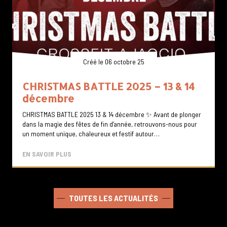
Créé le 06 octobre 25
CHRISTMAS BATTLE 2025 – 13 & 14
I
décembre
1
CHRISTMAS BATTLE 2025 13 & 14 décembre ✨ Avant de plonger
Dan
dans la magie des fêtes de fin d’année, retrouvons-nous pour
no
un moment unique, chaleureux et festif autour…
un
EN SAVOIR PLUS
EN
TOUTES LES ACTUALITÉS